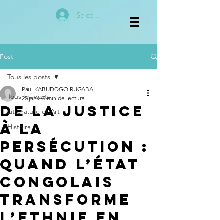
Se connecter
Post
Tous les posts
Paul KABUDOGO RUGABA
Tous les posts
23 janv.
5 min de lecture
De la justice
Littérature et Art
à la
Histoire
persécution :
quand l’État
congolais
transforme
l’ethnie en