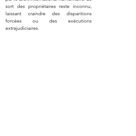
sort des propriétaires reste inconnu, 
laissant craindre des disparitions 
forcées ou des exécutions 
extrajudiciaires.
	Les survivants ont trouvé refuge à 
Kamanyola, à plus de 72 kilomètres 
d’Uvira. Pourtant, aucune assistance 
humanitaire significative n’a été 
déployée, alors même que la zone est 
accessible. Le prétexte de « 
l’inaccessibilité » est une justification 
déjà utilisée par le passé pour 
abandonner les Banyamulenge des 
Hauts Plateaux à leur sort.
La question centrale demeure donc 
entière : l’obstacle réel est-il logistique, 
ou s’agit-il d’un choix politique 
délibéré visant à laisser une 