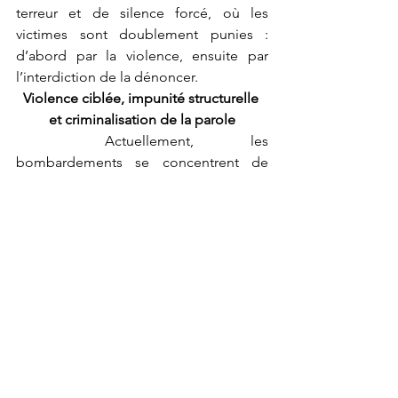
terreur et de silence forcé, où les 
victimes sont doublement punies : 
d’abord par la violence, ensuite par 
l’interdiction de la dénoncer.
Violence ciblée, impunité structurelle 
et criminalisation de la parole
	Actuellement, les 
bombardements se concentrent de 
manière ciblée sur les villages 
banyamulenge, suivant une logique qui 
s’apparente à une stratégie de 
coercition collective plutôt qu’à des 
opérations militaires conventionnelles. 
La nature répétée et localisée de ces 
frappes suggère une intention de 
pression systématique sur une 
communauté spécifique, ce qui pose 
de graves questions au regard du droit 
international humanitaire et du principe 