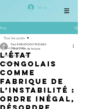
Se connecter
Post
Tous les posts
Paul KABUDOGO RUGABA
Tous les posts
7 févr.
7 min de lecture
L’État
Littérature et Art
congolais
Histoire
comme
fabrique de
l’instabilité :
ordre inégal,
désordre