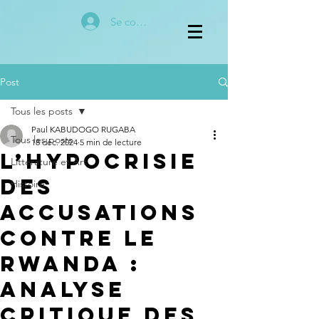
Se connecter
Post
Tous les posts
Paul KABUDOGO RUGABA
Tous les posts
18 déc. 2024
5 min de lecture
L’Hypocrisie
Littérature et Art
des
Histoire
Accusations
Contre le
Rwanda :
Analyse
Critique des