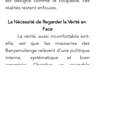
est désigné comme le coupable, ces 
réalités restent enfouies.
La Nécessité de Regarder la Vérité en 
Face
	La vérité, aussi inconfortable soit-
elle, est que les massacres des 
Banyamulenge relèvent d’une politique 
interne, systématique et bien 
organisée. Chercher un coupable 
extérieur ne résoudra en rien la crise. 
Au contraire, cela ne fait que perpétuer 
la violence et aggraver les divisions.
	Il est temps pour les Congolais de 
demander des comptes à leurs propres 
dirigeants. Pourquoi les Banyamulenge 
sont-ils toujours marginalisés ? 
Pourquoi l’État congolais échoue-t-il à 
protéger tous ses citoyens, sans 