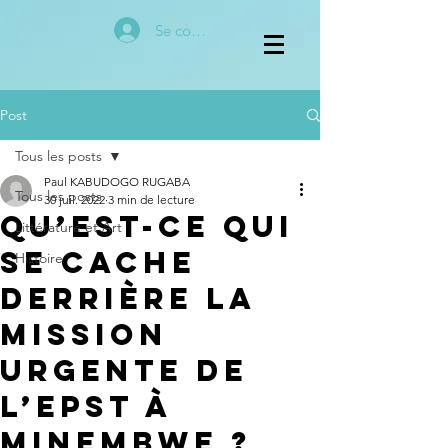
Se connecter
Post
Tous les posts
Paul KABUDOGO RUGABA
Tous les posts
30 juil. 2022
3 min de lecture
Qu’est-ce qui
Littérature et Art
se cache
Histoire
derrière la
Mission
urgente de
l’EPST à
Minembwe ?