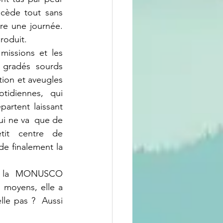
cède tout sans 
re une journée. 
roduit. 
 gradés sourds 
ion et aveugles 
idiennes, qui   
partent laissant 
ui ne va  que de 
it centre de 
 finalement la 
s moyens, elle a 
lle pas ?  Aussi 