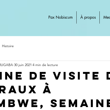
Pax Nobiscum
À propos
Med
Histoire
 RUGABA
30 juin 2021
4 min de lecture
ine de visite 
raux à
mbwe, semain