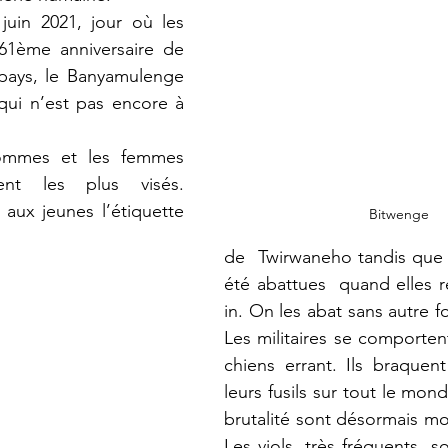
 61ème anniversaire de 
pays, le Banyamulenge 
qui n’est pas encore à 
nt les plus visés.    
aux jeunes l’étiquette   
Bitwenge
de  Twirwaneho tandis que 
été abattues  quand elles re
in. On les abat sans autre f
Les militaires se comporten
chiens errant. Ils braquen
leurs fusils sur tout le monde
brutalité sont désormais mo
Les viols, très fréquents, s