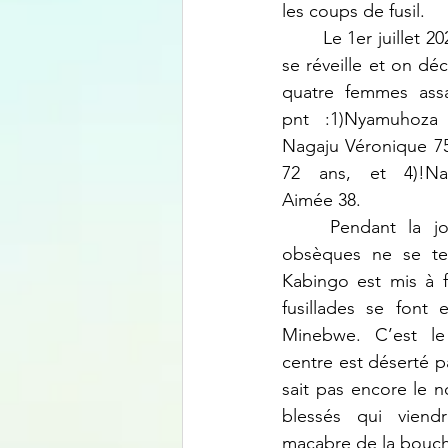
les coups de fusil.
	Le 1er juillet 2021, très tôt le matin, on 
se réveille et on dé
quatre femmes assa
pnt :1)Nyamuhoza 
Nagaju Véronique 75
72 ans, et 4)!Nan
Aimée 38. 
	Pendant la journée, avant que les 
obsèques ne se ter
Kabingo est mis à 
fusillades se font 
Minebwe. C’est le
centre est déserté p
sait pas encore le 
blessés qui viendr
macabre de la bouch