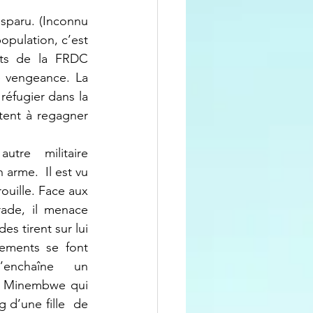
pulation, c’est 
ts de la FRDC 
 vengeance. La 
réfugier dans la 
tent à regagner 
arme.  Il est vu 
rouille. Face aux 
ade, il menace 
s tirent sur lui 
tements se font 
s’enchaîne    un 
e Minembwe qui 
d’une fille  de  