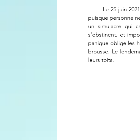
	 Le 25 juin 2021, les militaires annoncent qu’un soldat inconnu aurait disparu. (Inconnu 
puisque personne ne 
un simulacre qui c
s’obstinent, et imp
panique oblige les ha
brousse. Le lendema
leurs toits.