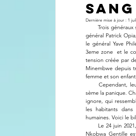
sang
Dernière mise à jour :
1 jui
	Trois généraux séjournent   à Minembwe maintenant. Un est déployé là, notamment, le 
général Patrick Opia
le général Yave Phi
3eme zone  et le com
tension créée par de
Minembwe depuis tro
femme et son enfant
	Cependant, leur présence, loin d’apaiser la tension, accroit l’inquiétudes voir même 
sème la panique. Cha
ignore, qui ressemb
les habitants dans
humaines. Voici le b
	Le 24 juin 2021, dans le centre de Minembwe, une jeune dame répondant au nom de 
Nkobwa Gentille est