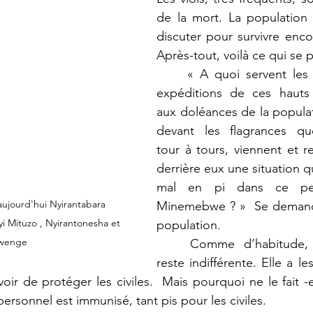
de la mort. La population 
discuter pour survivre enco
Après-tout, voilà ce qui se p
	« A quoi servent les missions et les 
expéditions de ces hauts
aux doléances de la populat
devant les flagrances quot
tour à tours, viennent et re
derrière eux une situation q
mal en pi dans ce pet
ujourd'hui Nyirantabara   
Minemebwe ? »  Se demande
i Mituzo , Nyirantonesha et 
population.
twenge
	Comme d’habitude, la MONUSCO 
reste indifférente. Elle a le
ir de protéger les civiles.  Mais pourquoi ne le fait -e
rsonnel est immunisé, tant pis pour les civiles.