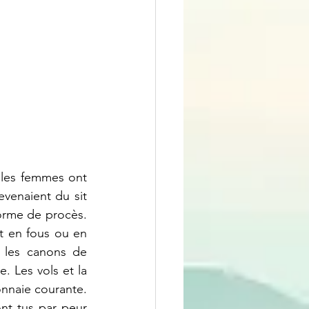
les femmes ont 
venaient du sit 
orme de procès. 
t en fous ou en 
t les canons de 
. Les vols et la 
nnaie courante. 
ont tus par peur 