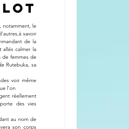
flot
autres,à savoir 
mmandant de la 
allés calmer la 
in de femmes de 
e Rutebuka, sa 
ue l’on
ent réellement 
porte des vies 
vera son corps 