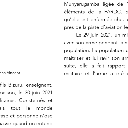
Munyarugamba âgée de 14
éléments de la FARDC. Sa
qu’elle est enfermée chez un
près de la piste d’aviation le
	Le 29 juin 2021, un militaire se pointe 
avec son arme pendant la nu
population. La population civ
maitriser et lui ravir son ar
suite, elle a fait rapport 
sha Vincent
militaire et l’arme a été 
ls Bizuru, enseignant, 
aison, le 30 juin 2021 
itaires. Consternés et 
mais tout le monde 
case et personne n’ose 
e passe quand on entend 