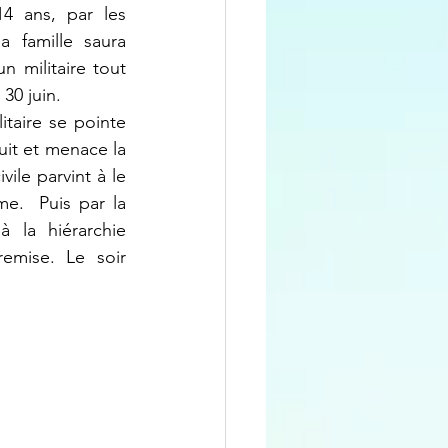
 ans, par les 
 famille saura 
 militaire tout 
 30 juin.
it et menace la 
ile parvint à le 
me.  Puis par la 
à la hiérarchie 
remise. Le soir 