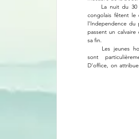
	La nuit du 30 juin 2021, jour où les 
congolais fêtent le
l’Independence du 
passent un calvaire 
sa fin.
	Les jeunes hommes et les femmes 
sont particulièreme
D'office, on attribue 