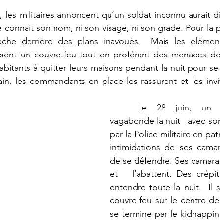
connait son nom, ni son visage, ni son grade. Pour la po
ache derrière des plans inavoués.  Mais les élémen
osent un couvre-feu tout en proférant des menaces de
bitants à quitter leurs maisons pendant la nuit pour se 
in, les commandants en place les rassurent et les invi
	Le 28 juin, un autre militaire 
vagabonde la nuit   avec son 
par la Police militaire en pat
intimidations de ses camar
de se défendre. Ses camarade
et   l’abattent. Des crépi
entendre toute la nuit.  Il 
couvre-feu sur le centre d
se termine par le kidnapping 