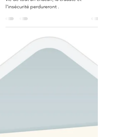
conflit au Sud-Kivu
Tant qu’on ne donne pas la même valeur à la
vie de tout un chacun, la cruauté et
l’insécurité perdureront .