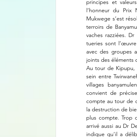
principes et valeur
l’honneur du Prix 
Mukwege s’est résolu
terroirs de Banyamu
vaches razziées. Dr
tueries sont l’œuvr
avec des groupes a
joints des éléments d
Au tour de Kipupu, 
sein entre Twirwane
villages banyamulen
convient de précise
compte au tour de d
la destruction de bi
plus compte. Trop d
arrivé aussi au Dr 
indique qu’il a déli