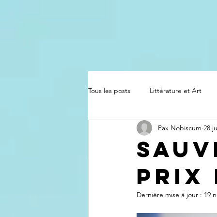
Tous les posts
Littérature et Art
Pax Nobiscum
28 ju
Sauv
prix
Dernière mise à jour :
19 n