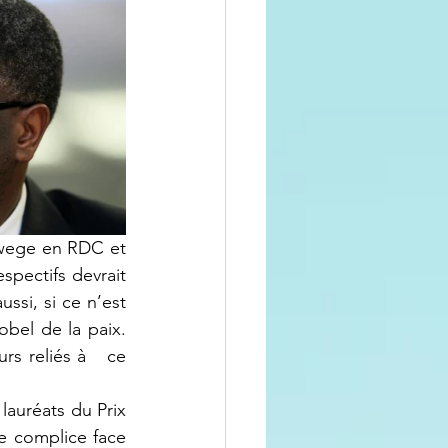
kwege en RDC et 
pectifs devrait 
ssi, si ce n’est 
bel de la paix. 
s reliés à   ce 
lauréats du Prix 
e complice face 