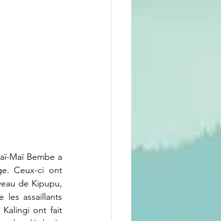
Maï-Maï Bembe a 
e. Ceux-ci ont 
iveau de Kipupu, 
les assaillants 
alingi ont fait 