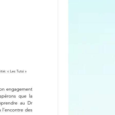
ié: « Les Tutsi »
son engagement 
pérons que la 
mprendre au Dr 
l’encontre des 