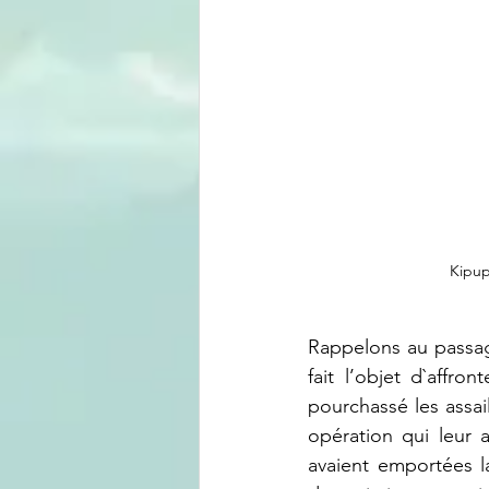
Kipup
Rappelons au passage
fait l’objet d`affr
pourchassé les assail
opération qui leur 
avaient emportées la