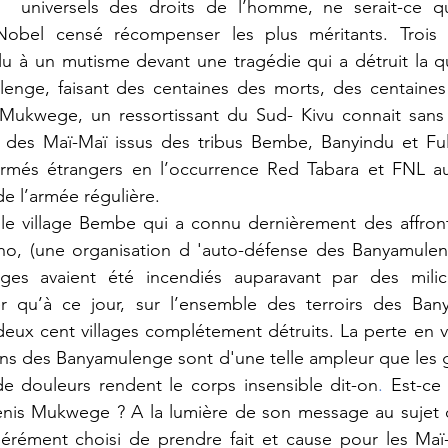
s  universels des droits de l’homme, ne serait-ce q
Nobel censé récompenser les plus méritants. Trois 
 à un mutisme devant une tragédie qui a détruit la qua
lenge, faisant des centaines des morts, des centaines 
 Mukwege, un ressortissant du Sud- Kivu connait sans
e des Maï-Maï issus des tribus Bembe, Banyindu et Fuli
rmés étrangers en l’occurrence Red Tabara et FNL au
e l’armée régulière. 
le village Bembe qui a connu dernièrement des affron
ho, (une organisation d 'auto-défense des Banyamuleng
ges avaient été incendiés auparavant par des milici
r qu’à ce jour, sur l’ensemble des terroirs des Bany
eux cent villages complétement détruits. La perte en v
ens des Banyamulenge sont d'une telle ampleur que les 
e douleurs rendent le corps insensible dit-on
.
Est-ce 
Denis Mukwege
? A la lumière de son message au sujet 
bérément choisi de prendre fait et cause pour les Maï-M