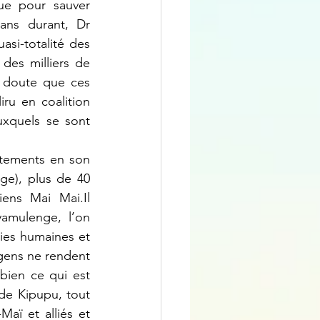
ue pour sauver 
ans durant, Dr 
si-totalité des 
des milliers de 
 doute que ces 
ru en coalition 
xquels se sont 
tements en son 
e), plus de 40 
ens Mai Mai.Il 
amulenge, l’on 
ies humaines et 
gens ne rendent 
bien ce qui est 
de Kipupu, tout 
aï et alliés et 