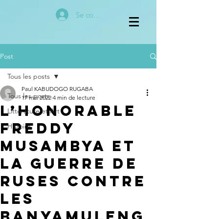
Se connecter
Post
Tous les posts
Paul KABUDOGO RUGABA
Tous les posts
17 mai 2022
4 min de lecture
L’Honorable
Littérature et Art
Freddy
Histoire
Musambya et
la guerre de
ruses contre
les
Banyamuleng