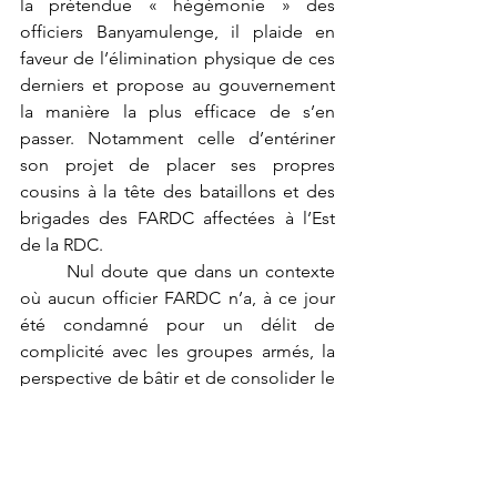
la prétendue « hégémonie » des 
officiers Banyamulenge, il plaide en 
faveur de l’élimination physique de ces 
derniers et propose au gouvernement 
la manière la plus efficace de s’en 
passer. Notamment celle d’entériner 
son projet de placer ses propres 
cousins à la tête des bataillons et des 
brigades des FARDC affectées à l’Est 
de la RDC. 
	Nul doute que dans un contexte 
où aucun officier FARDC n’a, à ce jour 
été condamné pour un délit de 
complicité avec les groupes armés, la 
perspective de bâtir et de consolider le 
tandem MAI-MAI et FARDC est une 
option envisagée par Musambya dès 
lors que ces dernières agissent sous les 
ordres de ses cousins qui, à leur tour lui 