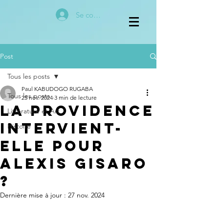
Se connecter
Post
Tous les posts
Paul KABUDOGO RUGABA
Tous les posts
25 nov. 2024
3 min de lecture
La Providence
Littérature et Art
Intervient-
Histoire
elle pour
Alexis Gisaro
?
Dernière mise à jour :
27 nov. 2024