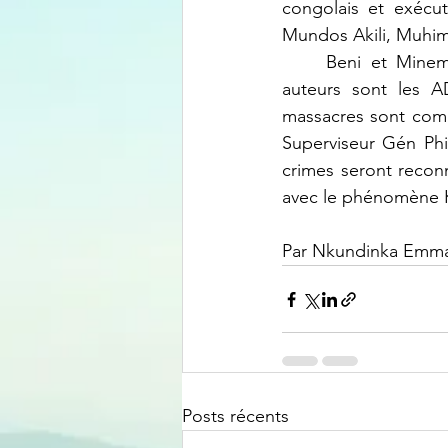
congolais et exécu
Mundos Akili, Muhim
	Beni et Minembwe vivent deux massacres mais deux auteurs. Pour le premier les 
auteurs sont les 
massacres sont com
Superviseur Gén Phi
crimes seront recon
avec le phénomène
Par Nkundinka Emm
Posts récents