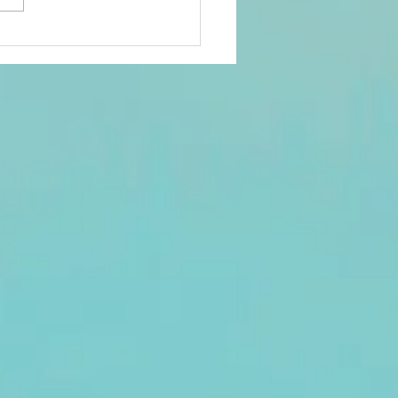
lenge
isait-il
rtie du
yaume du
anda
écolonial?