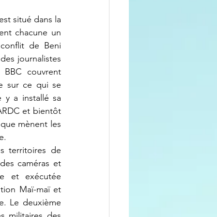
ent chacune un 
onflit de Beni 
es journalistes 
a BBC couvrent 
e sur ce qui se 
y a installé sa 
ARDC et bientôt 
que mènent les 
e. 
 des caméras et 
e et exécutée 
tion Maï-maï et 
e. Le deuxième 
 militaires des 