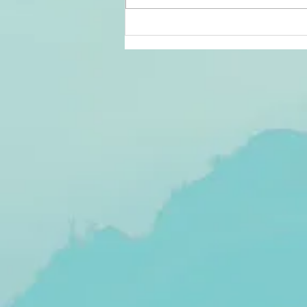
Le crépuscule
d'un pouvoir :
lorsque la
perte de
légitimité
précède la
défaite
politique