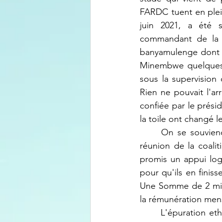
FARDC tuent en plei
juin 2021, a été 
commandant de la 
banyamulenge dont l'
Minembwe quelques j
sous la supervisio
Rien ne pouvait l'arr
confiée par le prési
la toile ont changé l
	On se souviendra que c'est le lieutenant général Yav Philémon qui avait organisé la 
réunion de la coali
promis un appui logi
pour qu'ils en finis
Une Somme de 2 mill
la rémunération mens
	L'épuration ethnique contre les banyamulenge est un plan conçu par les extrémistes 