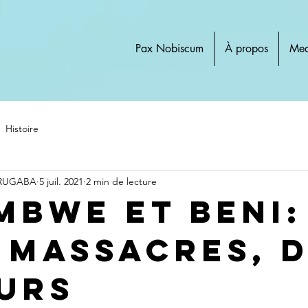
Pax Nobiscum
À propos
Med
Histoire
 RUGABA
5 juil. 2021
2 min de lecture
mbwe et Beni:
 massacres, 
urs