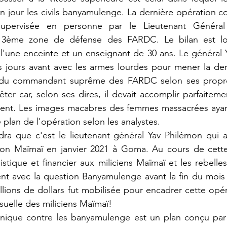
n jour les civils banyamulenge. La dernière opération 
supervisée en personne par le Lieutenant Général 
3ème zone de défense des FARDC. Le bilan est lo
une enceinte et un enseignant de 30 ans. Le général Yav
ours avant avec les armes lourdes pour mener la dern
n du commandant suprême des FARDC selon ses propres
êter car, selon ses dires, il devait accomplir parfaitemen
dent. Les images macabres des femmes massacrées ayant 
e plan de l'opération selon les analystes. 
tion Maïmaï en janvier 2021 à Goma. Au cours de cette 
stique et financier aux miliciens Maïmaï et les rebelle
sent avec la question Banyamulenge avant la fin du mois d
ions de dollars fut mobilisée pour encadrer cette opér
uelle des miliciens Maïmaï! 