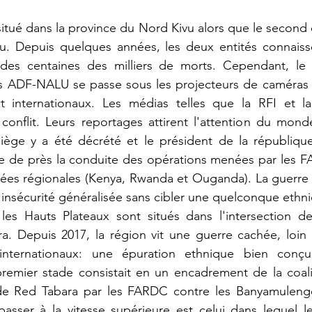
u. Depuis quelques années, les deux entités connaiss
des centaines des milliers de morts. Cependant, le c
ns ADF-NALU se passe sous les projecteurs de caméras d
t internationaux. Les médias telles que la RFI et l
conflit. Leurs reportages attirent l'attention du mond
iège y a été décrété et le président de la république 
re de près la conduite des opérations menées par les F
mées régionales (Kenya, Rwanda et Ouganda). La guerre 
nsécurité généralisée sans cibler une quelconque ethni
ra. Depuis 2017, la région vit une guerre cachée, loin
internationaux: une épuration ethnique bien conçu
premier stade consistait en un encadrement de la coali
 de Red Tabara par les FARDC contre les Banyamuleng
asser à la vitesse supérieure est celui dans lequel les