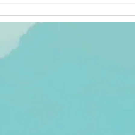
Le « Génocost
Mu
» en
fa
République
pa
démocratique
ro
du Congo :
Rw
entre
pr
construction
politique de la
mémoire,
concurrence
des
victimisations
et défis du
droit
international