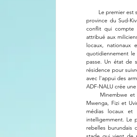
	Le premier est situé dans la province du Nord Kivu alors que le second est situé dans la 
province du Sud-Kiv
conflit qui compte 
attribué aux milicie
locaux, nationaux e
quotidiennement le 
passe. Un état de s
résidence pour suiv
avec l'appui des ar
ADF-NALU crée une i
	Minembwe et les Hauts Plateaux sont situés dans l'intersection des territoires de 
Mwenga, Fizi et Uvi
médias locaux et 
intelligemment. Le 
rebelles burundais
stade qui vient de p