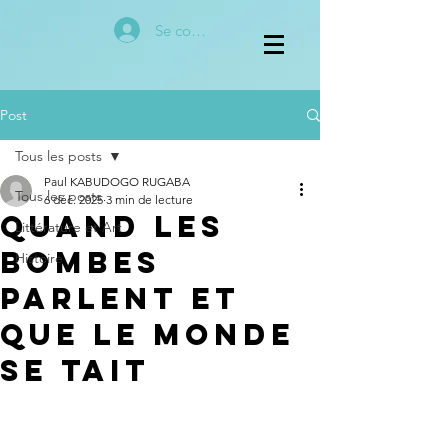
Se connecter
Post
Tous les posts
Paul KABUDOGO RUGABA
Tous les posts
6 déc. 2025
3 min de lecture
Quand les
Littérature et Art
Bombes
Histoire
parlent et
que le Monde
se Tait