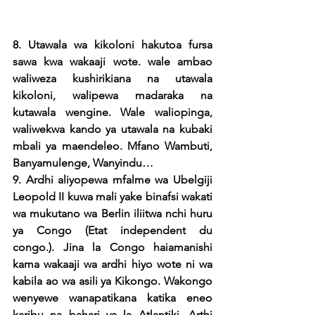
8. Utawala wa kikoloni hakutoa fursa 
sawa kwa wakaaji wote. wale ambao 
waliweza kushirikiana na utawala 
kikoloni, walipewa madaraka na 
kutawala wengine. Wale waliopinga, 
waliwekwa kando ya utawala na kubaki 
mbali ya maendeleo. Mfano Wambuti, 
Banyamulenge, Wanyindu…
9. Ardhi aliyopewa mfalme wa Ubelgiji 
Leopold II kuwa mali yake binafsi wakati 
wa mukutano wa Berlin iliitwa nchi huru 
ya Congo (Etat independent du 
congo.). Jina la Congo haiamanishi 
kama wakaaji wa ardhi hiyo wote ni wa 
kabila ao wa asili ya Kikongo. Wakongo 
wenyewe wanapatikana katika eneo 
karibu na bahari ya la Atlantiki. Arthi 