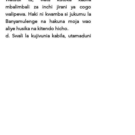
mbalimbali za inchi jirani ya cogo 
walipewa. Haki ni kwamba si jukumu la 
Banyamulenge na hakuna moja wao 
aliye husika na kitendo hicho.
d. Swali la kujivunia kabila, utamaduni 
wao na lugha: Kwangu maoni yangu  ni 
haki ya mtu kupenda , kujivunia  na 
kulinda utamaduni wake, inchi yake. 
Uzalendo si dhambi.
e. Swali la kugeuza  jina la 
Banyamulenge: si swali thabiti, Kwa 
maoni yangu, la kusababisha vita. Ni 
haki ya watu kujiita namna 
wanavyopenda. Ni kweli kama 
Banyamulenge walikuwa wakiitwa 
Wanyarwanda , walitaka jina hilo 
kugeuka kwa sababu ilikuwa inawapea 
wanasiasa wabaya fursa kuwaima haki 