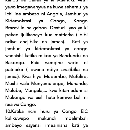
yawo imegawanywa na kuwa sehemu  ya 
ichi ine ambazo ni Angola, Jamhuri ya 
Kidemokrasi ya Congo, Kongo 
Brazaville na gabon. Desturi  yao ya ki 
pekee ijulikanayo kua matriarka ( bibi 
ndiye anajibika na jamaa).  Kati ya 
jamhuri ya kidemokrasi ya congo 
wanaishi katika mikoa ya Bandundu na 
Bakongo. Raia wengine wote ni 
patriarka ( bwana ndiye anajibika na 
jamaa). Kwa hiyo Mubembe, Mufuliro, 
Mushi wala Munyamulenge, Munande, 
Muluba, Mungala,... kwa kitamaduni si 
Mukongo wa asili hata kamwe bali ni 
raia wa Congo. 
10.Katika nchi huru ya Congo EIC 
kulikuwepo makundi mbalimbali 
ambayo sayansi imeainisha kati ya 