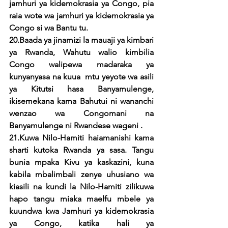
jamhuri ya kidemokrasia ya Congo, pia 
raia wote wa jamhuri ya kidemokrasia ya 
Congo si wa Bantu tu.
20.Baada ya jinamizi la mauaji ya kimbari 
ya Rwanda, Wahutu walio kimbilia 
Congo walipewa madaraka ya 
kunyanyasa na kuua  mtu yeyote wa asili 
ya Kitutsi hasa Banyamulenge, 
ikisemekana kama Bahutui ni wananchi 
wenzao wa Congomani na 
Banyamulenge ni Rwandese wageni .
21.Kuwa Nilo-Hamiti haiamanishi kama 
sharti kutoka Rwanda ya sasa. Tangu 
bunia mpaka Kivu ya kaskazini, kuna 
kabila mbalimbali zenye uhusiano wa 
kiasili na kundi la Nilo-Hamiti zilikuwa 
hapo tangu miaka maelfu mbele ya 
kuundwa kwa Jamhuri ya kidemokrasia 
ya Congo, katika hali ya 