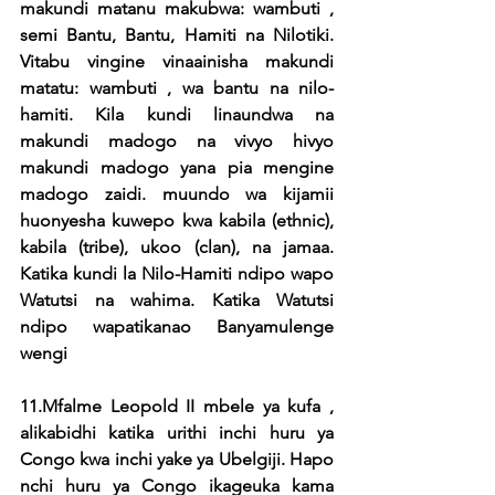
makundi matanu makubwa: wambuti , 
semi Bantu, Bantu, Hamiti na Nilotiki. 
Vitabu vingine vinaainisha makundi 
matatu: wambuti , wa bantu na nilo-
hamiti. Kila kundi linaundwa na 
makundi madogo na vivyo hivyo 
makundi madogo yana pia mengine 
madogo zaidi. muundo wa kijamii 
huonyesha kuwepo kwa kabila (ethnic), 
kabila (tribe), ukoo (clan), na jamaa. 
Katika kundi la Nilo-Hamiti ndipo wapo 
Watutsi na wahima. Katika Watutsi 
ndipo wapatikanao Banyamulenge 
wengi
11.Mfalme Leopold II mbele ya kufa , 
alikabidhi katika urithi inchi huru ya 
Congo kwa inchi yake ya Ubelgiji. Hapo 
nchi huru ya Congo ikageuka kama 