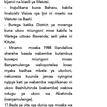
kijamii na kiasili ya Watutsi.
- Inajulikana kuwa Bahavu, kabila 
linaloishi Visiwa vya Ijwi ni mseto wa 
Watutsi na Bashi
- Burega katika District ya mwenga  
kuna ukoo miungoni mwa kabila la 
Warega uitwao Bawanda; asili yake ni 
Kitutsi.
- Mnamo  mwaka 1988 iliandaliwa 
sherehe baada wabembe kutambua 
kuwepo miungoni mwao 
Banyamulenge waliopotelea kwao 
myaka kadhaa mbele ya ukoloni, 
nakuweza kuunda jamaa nyingine 
nyipya kati ya wabembe wajulikanao ni 
ukoo Bashiluhinda (wabembe) wakiwa 
ndugu ya ukoo wa Abahinda 
(wanyamulenge).
17.Bada ya vita vya dunia vya mwaka wa 