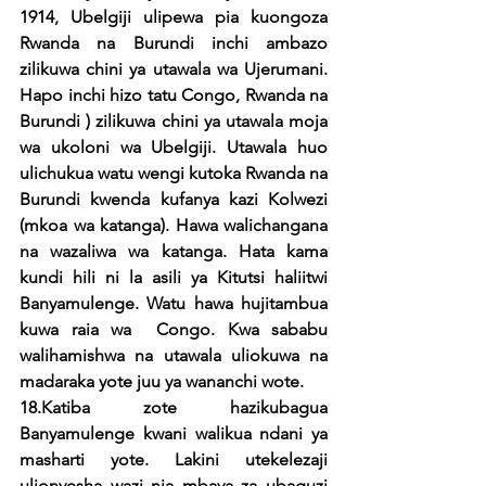
1914, Ubelgiji ulipewa pia kuongoza 
Rwanda na Burundi inchi ambazo 
zilikuwa chini ya utawala wa Ujerumani. 
Hapo inchi hizo tatu Congo, Rwanda na 
Burundi ) zilikuwa chini ya utawala moja 
wa ukoloni wa Ubelgiji. Utawala huo 
ulichukua watu wengi kutoka Rwanda na 
Burundi kwenda kufanya kazi Kolwezi 
(mkoa wa katanga). Hawa walichangana 
na wazaliwa wa katanga. Hata kama 
kundi hili ni la asili ya Kitutsi haliitwi 
Banyamulenge. Watu hawa hujitambua 
kuwa raia wa  Congo. Kwa sababu 
walihamishwa na utawala uliokuwa na 
madaraka yote juu ya wananchi wote. 
18.Katiba zote hazikubagua 
Banyamulenge kwani walikua ndani ya 
masharti yote. Lakini utekelezaji 
ulionyesha wazi nia mbaya za ubaguzi 