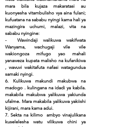
mara bila kujaza makaratasi au 
kuonyesha vitambulisho vya aina fulani; 
kufuatana na sababu nyingi kama hali ya 
mazingira uchumi, malazi, vita na 
sababu nyingine:
-  Wawindaji walikuwa wakifwata 
Wanyama, wachugaji vile vile 
wakiongoza mifugo yao mahali 
yanaweza kupata malisho na kufanikiwa 
, wavuvi wakitafuta nafasi watagundua 
samaki nyingi. 
6. Kulikuwa makundi makubwa na 
madogo . kulingana na idadi ya kabila. 
makabila makubwa yalikuwa yakiunda 
ufalme. Mara makabila yalikuwa yakiishi 
kijirani, mara kama adui.
7. Sekta na kilimo  ambyo vinajulikana 
kuselelesha watu vilikuwa chini ya 