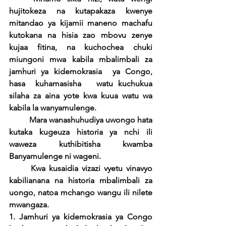
hujitokeza na kutapakaza kwenye 
mitandao ya kijamii maneno machafu 
kutokana na hisia zao mbovu zenye 
kujaa fitina, na kuchochea chuki 
miungoni mwa kabila mbalimbali za 
jamhuri ya kidemokrasia  ya Congo, 
hasa  kuhamasisha   watu kuchukua  
silaha za aina yote kwa kuua watu wa 
kabila la wanyamulenge. 
Mara wanashuhudiya uwongo hata 
kutaka kugeuza historia ya nchi ili 
waweza kuthibitisha kwamba 
Banyamulenge ni wageni.
Kwa kusaidia vizazi vyetu vinavyo 
kabilianana na historia mbalimbali za 
uongo, natoa mchango wangu ili nilete 
mwangaza.
1. Jamhuri ya kidemokrasia ya Congo 