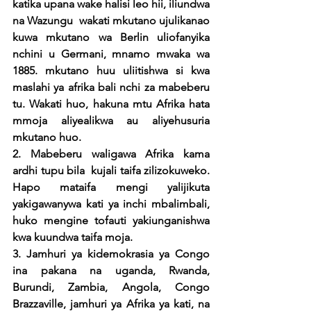
katika upana wake halisi leo hii, iliundwa 
na Wazungu  wakati mkutano ujulikanao 
kuwa mkutano wa Berlin uliofanyika 
nchini u Germani, mnamo mwaka wa 
1885. mkutano huu uliitishwa si kwa 
maslahi ya afrika bali nchi za mabeberu 
tu. Wakati huo, hakuna mtu Afrika hata 
mmoja aliyealikwa au aliyehusuria 
mkutano huo. 
2. Mabeberu waligawa Afrika kama 
ardhi tupu bila  kujali taifa zilizokuweko. 
Hapo mataifa mengi yalijikuta 
yakigawanywa kati ya inchi mbalimbali, 
huko mengine tofauti yakiunganishwa 
kwa kuundwa taifa moja. 
3. Jamhuri ya kidemokrasia ya Congo 
ina pakana na uganda, Rwanda, 
Burundi, Zambia, Angola, Congo 
Brazzaville, jamhuri ya Afrika ya kati, na 