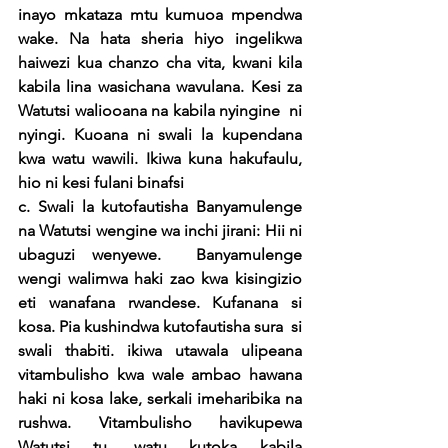
inayo mkataza mtu kumuoa mpendwa 
wake. Na hata sheria hiyo ingelikwa 
haiwezi kua chanzo cha vita, kwani kila 
kabila lina wasichana wavulana. Kesi za 
Watutsi waliooana na kabila nyingine  ni 
nyingi. Kuoana ni swali la kupendana 
kwa watu wawili. Ikiwa kuna hakufaulu, 
hio ni kesi fulani binafsi
c. Swali la kutofautisha Banyamulenge 
na Watutsi wengine wa inchi jirani: Hii ni 
ubaguzi wenyewe.  Banyamulenge 
wengi walimwa haki zao kwa kisingizio 
eti wanafana rwandese. Kufanana si 
kosa. Pia kushindwa kutofautisha sura  si 
swali thabiti. ikiwa utawala ulipeana 
vitambulisho kwa wale ambao hawana 
haki ni kosa lake, serkali imeharibika na 
rushwa. Vitambulisho havikupewa 
Watutsi tu, watu kutoka kabila 