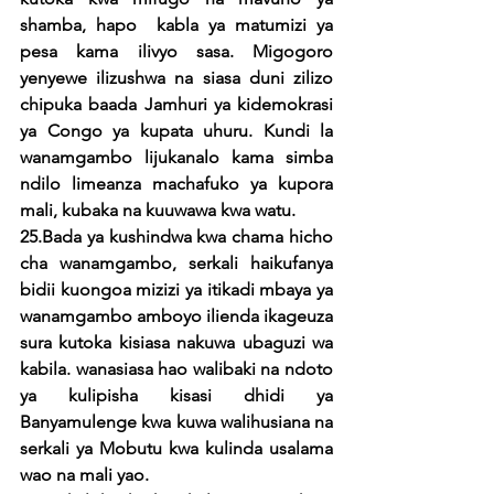
shamba, hapo  kabla ya matumizi ya 
pesa kama ilivyo sasa. Migogoro 
yenyewe ilizushwa na siasa duni zilizo 
chipuka baada Jamhuri ya kidemokrasi 
ya Congo ya kupata uhuru. Kundi la 
wanamgambo lijukanalo kama simba 
ndilo limeanza machafuko ya kupora 
mali, kubaka na kuuwawa kwa watu.
25.Bada ya kushindwa kwa chama hicho 
cha wanamgambo, serkali haikufanya 
bidii kuongoa mizizi ya itikadi mbaya ya 
wanamgambo amboyo ilienda ikageuza 
sura kutoka kisiasa nakuwa ubaguzi wa 
kabila. wanasiasa hao walibaki na ndoto 
ya kulipisha kisasi dhidi ya 
Banyamulenge kwa kuwa walihusiana na 
serkali ya Mobutu kwa kulinda usalama 
wao na mali yao. 