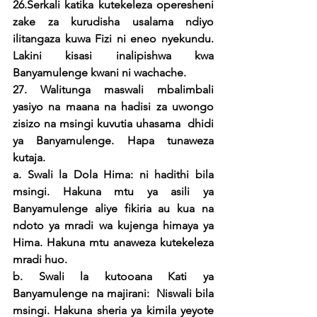
26.Serkali katika kutekeleza operesheni 
zake za kurudisha usalama ndiyo  
ilitangaza kuwa Fizi ni eneo nyekundu. 
Lakini kisasi inalipishwa kwa 
Banyamulenge kwani ni wachache.
27. Walitunga maswali mbalimbali 
yasiyo na maana na hadisi za uwongo 
zisizo na msingi kuvutia uhasama  dhidi 
ya Banyamulenge. Hapa tunaweza 
kutaja.
a. Swali la Dola Hima: ni hadithi bila 
msingi. Hakuna mtu ya asili ya 
Banyamulenge aliye fikiria au kua na 
ndoto ya mradi wa kujenga himaya ya 
Hima. Hakuna mtu anaweza kutekeleza 
mradi huo.
b. Swali la kutooana Kati ya 
Banyamulenge na majirani:  Niswali bila 
msingi. Hakuna sheria ya kimila yeyote 