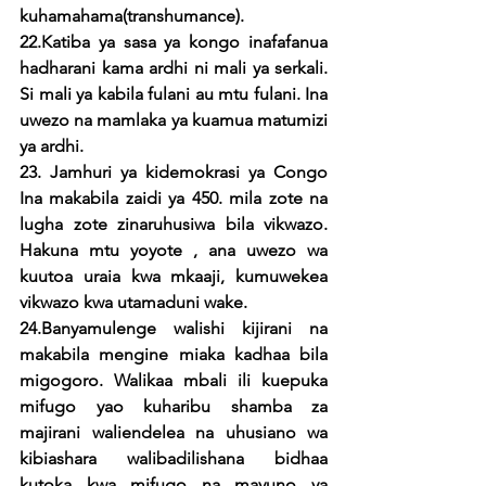
kuhamahama(transhumance). 
22.Katiba ya sasa ya kongo inafafanua 
hadharani kama ardhi ni mali ya serkali. 
Si mali ya kabila fulani au mtu fulani. Ina 
uwezo na mamlaka ya kuamua matumizi 
ya ardhi.
23. Jamhuri ya kidemokrasi ya Congo 
Ina makabila zaidi ya 450. mila zote na 
lugha zote zinaruhusiwa bila vikwazo. 
Hakuna mtu yoyote , ana uwezo wa 
kuutoa uraia kwa mkaaji, kumuwekea 
vikwazo kwa utamaduni wake.
24.Banyamulenge walishi kijirani na 
makabila mengine miaka kadhaa bila 
migogoro. Walikaa mbali ili kuepuka 
mifugo yao kuharibu shamba za 
majirani waliendelea na uhusiano wa 
kibiashara walibadilishana bidhaa 
kutoka kwa mifugo na mavuno ya 