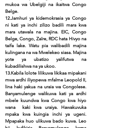
mukoa wa Ubelgiji na ikaitwa Congo 
Belge.
12.Jamhuri ya kidemokrasia ya Congo 
ni kati ya inchi zilizo badili mara kwa 
mara utawala na majina. EIC, Congo 
Belge, Congo, Zaïre, RDC hata Hivyo na 
taifa lake. Watu pia walibadili majina 
kulingana na wa Mwelekeo siasa. Majina 
yote ya ubatizo yalifutwa na 
kubadilishwa na ya ukoo.
13.Kabila lolote lilikuwa likikaa mipakani 
mwa ardhi iliyopewa mfalme Leopold II, 
lina haki yakua na uraia wa Congolese. 
Banyamulenge walikuwa kati ya ardhi 
mbele kuundwa kwa Congo kwa hiyo 
wana  kaki kwa uraiya. Hawakuvuka 
mpaka kwa kuingia inchi ya ugeni. 
Mpapaka huo ulikuwa bado kuwa. Leo 
hii kufikiria Banyamulenge kama 