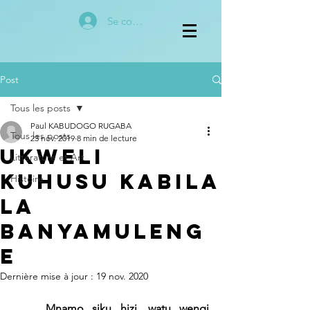
Se connecter
Post
Tous les posts
Paul KABUDOGO RUGABA
Tous les posts
23 nov. 2019
8 min de lecture
Ukweli
Littérature et Art
kuhusu kabila
Histoire
la
Banyamuleng
e
Dernière mise à jour :
19 nov. 2020
Mnamo siku hizi, watu wengi 