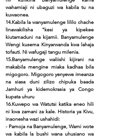
wahamiaji ni ubaguzi wa kabila tu na 
kuwaonea. 
14.Kabila la wanyamulenge lililo chache 
linawakilisha "kesi ya kipekee 
kiutamaduni na kijamii. Banyamulenge 
Wengi kusema Kinyarwanda kwa lahaja 
tofauti. Ni wafugaji tangu milenia.
15.Banyamulenge waliishi kijirani na 
makabila mengine miaka kadhaa bila 
migogoro. Migogoro yenyewe imeanza 
na siasa duni zilizo chipuka baada 
Jamhuri ya kidemokrasia ya Congo 
kupata uhuru
16.Kuwepo wa Watutsi katika eneo hili 
ni kwa zamani za kale. Historia ya Kivu, 
inaonesha wazi ushahidi: 
- Pamoja na Banyamulenge, Wami wote 
wa kabila la bushi wana uhusiano wa 