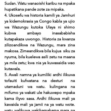
Sudan. Watu wanaoishi karibu na mpaka 
hupatikana pande zote za mipaka.
4. Ukosefu wa historia kamili ya Jamhuri 
ya kidemokrasia ya Congo kabla ya ujio 
wa Wazungu kutoka Ulaya ni shimo 
kubwa ambayo inasababisha 
kutapakaza uwongo. Historia za kwanza 
zilizoandikwa na Wazungu, mara zina 
makosa. Zimeandikwa bila kujua  siku za 
nyuma, bila kuelewa asili zetu na maana 
ya mila zetu; kwa nia ya kuwasaidia wao 
kutawala. 
5. Awali namna ya kumiliki ardhi ilikuwa 
tofauiti kufwatana na desturi  na 
utamaduni wa watu. kulingana na 
mifumo ya wakati ule hakuwepo mpaka 
kama iliyvo sasa. Ardhi ilikuwa mali ya 
kawaida mali ya jamii na ya watu wote. 
watu walikuwa wakihamahama mara na 