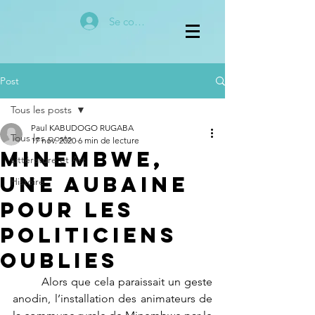
Se connecter
Post
Tous les posts
Paul KABUDOGO RUGABA
Tous les posts
17 nov. 2020
6 min de lecture
MINEMBWE,
Littérature et Art
UNE AUBAINE
Histoire
POUR LES
POLITICIENS
OUBLIES
	Alors que cela paraissait un geste 
anodin, l’installation des animateurs de 