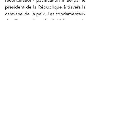
réconciliation/ pacification initié par le 
président de la République à travers la 
caravane de la paix. Les fondamentaux 
de l'intervention du Président de la 
République sur la mise en garde contre 
tout agitateur des conflits ont été dans 
les faits, et à travers la réalité sur le 
terrain, bafoués par la virulence et la 
pathogénicité du virus de haine telle 
qu'inoculé par Bitakwira, Mukwege 
répandue dans la nature par Nzangi 
Muhindo, Martin Fayulu, etc., jusqu’à 
générer des souches endémiques. 
Si le discours incendiaire de BULAKALI 
en Nov. 2019 à Baraka a accentué la 
méfiance entre la communauté 
Banyamulenge et ses voisins, celui de 
Bitakwira, ayant généré des nouvelles 
tensions, est venu envenimer une 